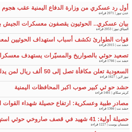
أول رد عسكري من وزارة الدفاع اليمنية عقب هجوم ح
عدن نيوز
| 2071 قراءة
بيان عسكري.. الحوثيون يقصفون معسكرات الجيش ب
الميثاق نيوز
| 2053 قراءة
قوات الطوارئ تكشف أسباب استهداف الحوثيين لمعس
حشد نت
| 2015 قراءة
تصعيد حوثي بالصواريخ والمسيّرات يستهدف معسكرات في مأرب 
حشد نت
| 1766 قراءة
السعودية تعلن مكافأة تصل إلى 50 ألف ريال لمن يدلي بمعلومات محددة
نيوز لاين
| 1627 قراءة
حشد حو ثي كبير صوب اكبر المحافظات اليمنية
كريتر سكاي
| 1481 قراءة
مصادر طبية وعسكرية: ارتفاع حصيلة شهداء القوات
حشد نت
| 1366 قراءة
حصيلة أولية: 41 شهيد في قصف صاروخي حوثي استهدف معسكرين لقوات الطوارئ بمأرب وحضرموت
شمسان بوست
| 1227 قراءة