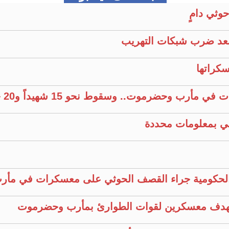
وثي دامٍ
عد ضرب شبكات التهريب
كراتها
وحضرموت.. وسقوط نحو 15 شهيداً و20 جريحًا
 الحكومية جراء القصف الحوثي على معسكرات في مأ