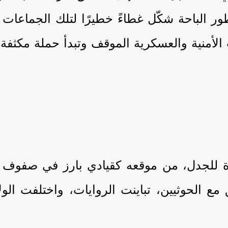
ور الباحة شكّل غطاءً خطيرًا لتلك الجماع
 الأمنية والعسكرية الموقف وتبدأ حملة مكث
رة للجدل، من موقعه كقيادي بارز في صفوف ا
مع الحوثيين، تباينت الروايات، واختلفت الو