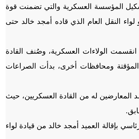
دأت الحكومة الشرعية إعادة تشكيل المؤسسة العسكرية والتي تضمنت قوة
واء النقل العام الذي قاده أمجد خالد حتى
يجة للتوترات السياسية التي عصفت بالمناطق المحررة جنوب اليمن خلال العام 2017، انقسمت الولاءات العسكرية، وصُنف القادة
المؤقتة ومحافظات أخرى، بدأت الصراعات
د المعارضين له من القادة العسكريين، حيث
ابق.
اسي بإقالة العميد أمجد خالد من قيادة لواء