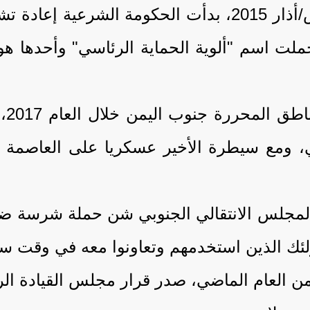
عقب تحرير العاصمة المؤقتة عدن في مارس/أذار 2015، ب
لت اسم "ألوية الحماية الرئاسي" وأحدها هو ل
ونت
، ومع سيطرة الأخير عسكريا على العاصمة 
 المجلس الانتقالي الجنوبي شن حملة شرسة ض
ولئك الذين استخدمهم وتعاونوا معه في وقت س
من العام الماضي، صدر قرار مجلس القيادة الرئ