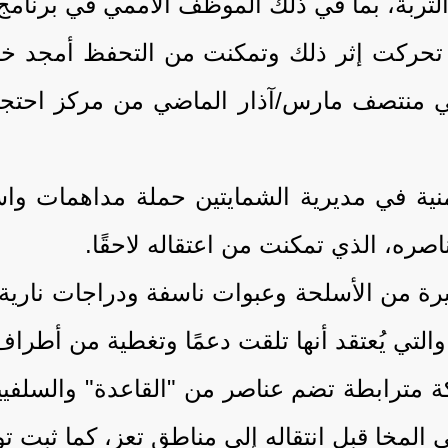
لتربة، بما في ذلك الموظف الأممي في برنامج
 تحركت إثر ذلك وتمكنت من التحفظ أمجد خا
ي منتصف مارس/آذار الماضي من مركز احتجازه
منية في مديرية الشمايتين حملة مداهمات وا
صره، الذي تمكنت من اعتقاله لاحقًا.
ة من الأسلحة وعبوات ناسفة ودراجات نارية 
والتي يُعتقد أنها تلقت دعمًا وتغطية من أطراف
ة مترابطة تضم عناصر من "القاعدة" والسلف
المخا قبل انتقاله إلى مناطق تعز، كما ثبت 